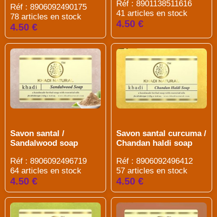
Réf : 8901138511616
Réf : 8906092490175
41 articles en stock
78 articles en stock
4.50 €
4.50 €
Savon santal /
Savon santal curcuma /
Sandalwood soap
Chandan haldi soap
Réf : 8906092496719
Réf : 8906092496412
64 articles en stock
57 articles en stock
4.50 €
4.50 €