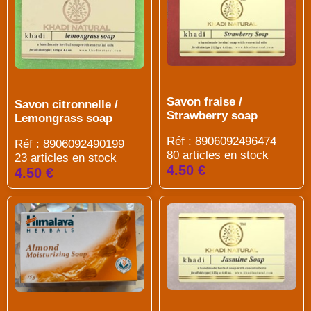
Savon fraise /
Savon citronnelle /
Strawberry soap
Lemongrass soap
Réf : 8906092496474
Réf : 8906092490199
80 articles en stock
23 articles en stock
4.50 €
4.50 €