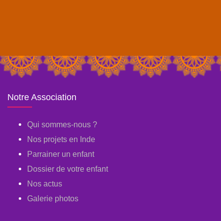
Notre Association
Qui sommes-nous ?
Nos projets en Inde
Parrainer un enfant
Dossier de votre enfant
Nos actus
Galerie photos