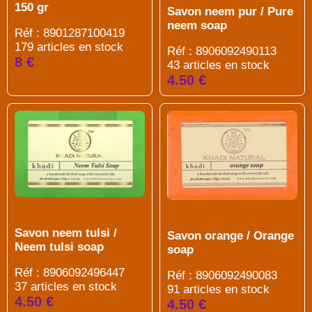
150 gr
Savon neem pur / Pure
neem soap
Réf : 8901287100419
179 articles en stock
Réf : 8906092490113
8 €
43 articles en stock
4.50 €
Savon neem tulsi /
Savon orange / Orange
Neem tulsi soap
soap
Réf : 8906092496447
Réf : 8906092490083
37 articles en stock
91 articles en stock
4.50 €
4.50 €