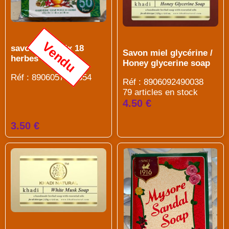
Vendu
savon medimix 18
Savon miel glycérine /
herbes
Honey glycerine soap
Réf : 8906057530854
Réf : 8906092490038
79 articles en stock
4.50 €
3.50 €