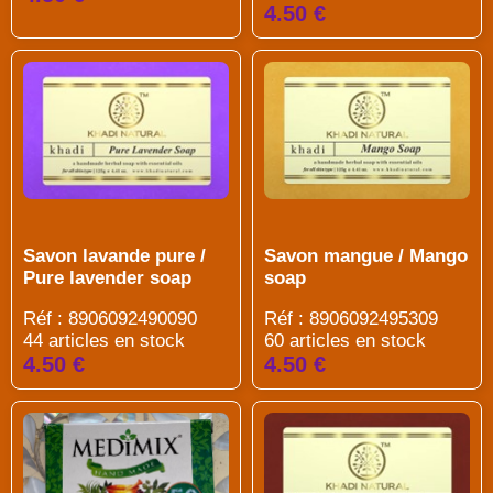
4.50 €
Savon mangue / Mango
Savon lavande pure /
soap
Pure lavender soap
Réf : 8906092495309
Réf : 8906092490090
60 articles en stock
44 articles en stock
4.50 €
4.50 €