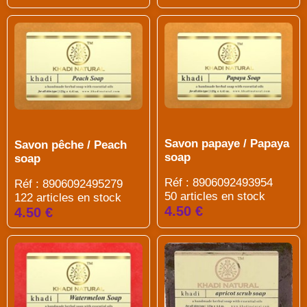
Savon papaye / Papaya
Savon pêche / Peach
soap
soap
Réf : 8906092493954
Réf : 8906092495279
50 articles en stock
122 articles en stock
4.50 €
4.50 €