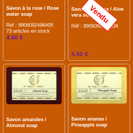
Vendu
Savon à la rose / Rose
Savon aloe vera / Aloe
water soap
vera soap
Réf : 8906092496405
Réf : 8906092496436
73 articles en stock
4.50 €
4.50 €
Savon ananas /
Savon amandes /
Pineapple soap
Almond soap