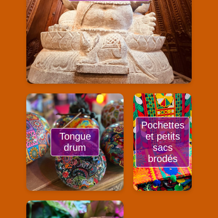
Pochettes
Tongue
et petits
drum
sacs
brodés