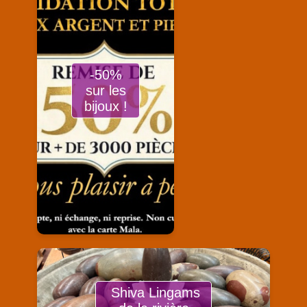
-50%
sur les
bijoux !
Shiva Lingams