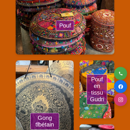
Pouf
Pouf
en
tissu
Gudri
Gong
tibétain