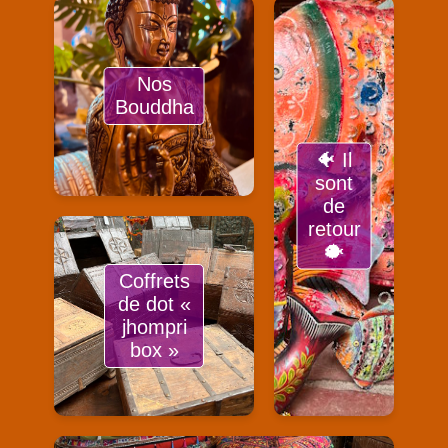
Nos
Bouddha
🐠 Il
sont
de
retour
🐡
Coffrets
de dot «
jhompri
box »