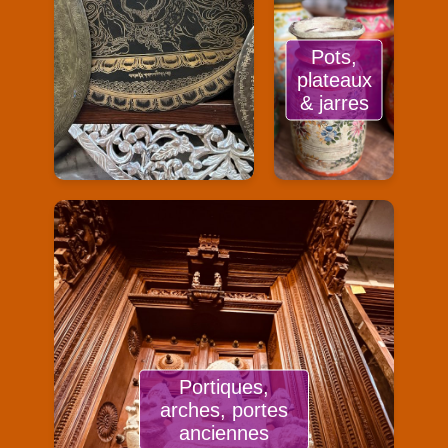
Pots,
plateaux
& jarres
Portiques,
arches, portes
anciennes