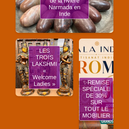
de la rivière
Narmada en
Inde
LES
TROIS
LAKSHMI
«
Welcome
✨REMISE
Ladies »
SPÉCIALE
DE 30%
SUR
TOUT LE
MOBILIER