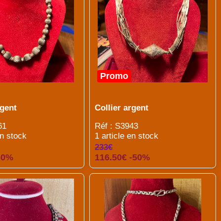
Promo
rgent
Collier argent
61
Réf : S3943
en stock
1 article en stock
233€
50%
116.50€ -50%