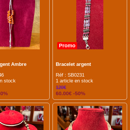
Promo
argent Ambre
Bracelet argent
46
Réf : SB0231
en stock
1 article en stock
120€
50%
60.00€ -50%