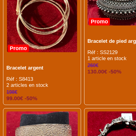
Promo
Bracelet de pied ar
Promo
Réf : SS2129
1 article en stock
260€
Bracelet argent
130.00€ -50%
Réf : S8413
2 articles en stock
198€
99.00€ -50%