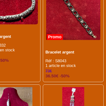
argent
Promo
332
 en stock
Bracelet argent
 -50%
Réf : S8043
1 article en stock
73€
36.50€ -50%