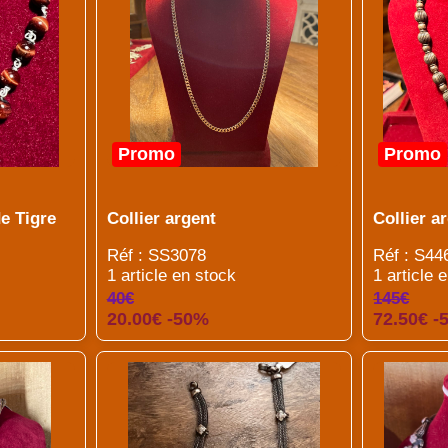
Promo
Promo
de Tigre
Collier argent
Collier a
Réf : SS3078
Réf : S44
1 article en stock
1 article 
40€
145€
20.00€ -50%
72.50€ -