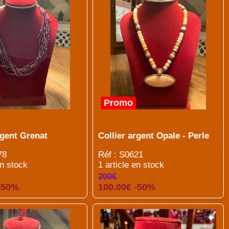
Promo
rgent Grenat
Collier argent Opale - Perle
78
Réf : S0621
en stock
1 article en stock
200€
 -50%
100.00€ -50%