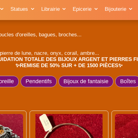
Statues
Librairie
Epicerie
Bijouterie
oucles d'oreilles, bagues, broches...
pierre de lune, nacre, onyx, corail, ambre...
UIDATION TOTALE DES BIJOUX ARGENT ET PIERRES F
✨REMISE DE 50% SUR + DE 1500 PIÈCES✨
reille
Pendentifs
Bijoux de fantaisie
Boîtes