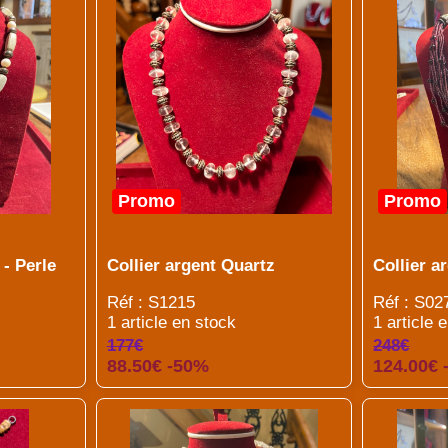
Promo
Promo
 - Perle
Collier argent Quartz
Collier a
Réf : S1215
Réf : S02
1 article en stock
1 article 
177€
248€
88.50€ -50%
124.00€