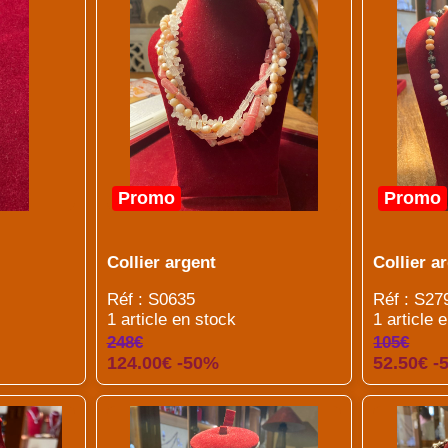
Promo
Promo
Collier argent
Collier a
Réf : S0635
Réf : S27
1 article en stock
1 article 
248€
105€
124.00€ -50%
52.50€ -