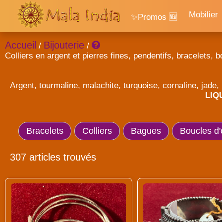
Mobilier
✨Promos 🆕
Accueil
Bijouterie
/
/
Colliers en argent et pierres fines, pendentifs, bracelets, b
Argent, tourmaline, malachite, turquoise, cornaline, jade, 
LIQ
Bracelets
Colliers
Bagues
Boucles d'o
307 articles trouvés