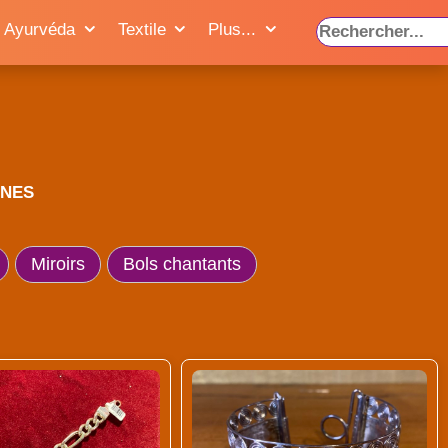
Ayurvéda
Textile
Plus...
INES
Miroirs
Bols chantants