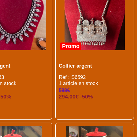
Promo
rgent
Collier argent
83
Réf : S6592
en stock
1 article en stock
588€
 -50%
294.00€ -50%