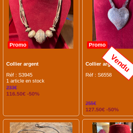
Promo
Promo
Vendu
Collier argent
Collier argent
Réf : S3945
Réf : S6558
1 article en stock
233€
116.50€ -50%
255€
127.50€ -50%