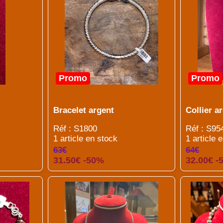
Promo
Promo
Bracelet argent
Collier 
Réf : S1800
Réf : S95
1 article en stock
1 article 
63€
64€
31.50€ -50%
32.00€ -