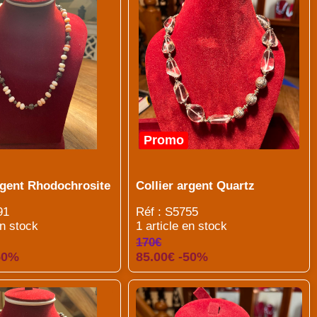
Promo
rgent Rhodochrosite
Collier argent Quartz
91
Réf : S5755
en stock
1 article en stock
170€
50%
85.00€ -50%