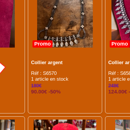
Promo
Promo
Collier argent
Collier a
Réf : S6570
Réf : S65
1 article en stock
1 article 
180€
248€
90.00€ -50%
124.00€