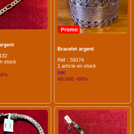
Promo
argent
Bracelet argent
132
Réf : S9174
en stock
1 article en stock
98€
50%
49.00€ -50%