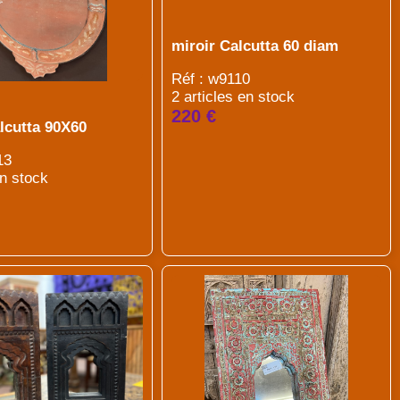
miroir Calcutta 60 diam
Réf : w9110
2 articles en stock
220 €
lcutta 90X60
13
en stock