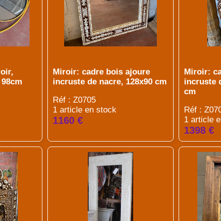
oir,
Miroir: cadre bois ajoure
Miroir: c
x 98cm
incruste de nacre, 128x90 cm
incruste 
cm
Réf : Z0705
1 article en stock
Réf : Z07
1160 €
1 article 
1398 €