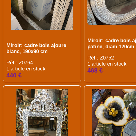
Miroir: cadre bois a
Miroir: cadre bois ajoure
patine, diam 120cm
blanc, 190x90 cm
Réf : Z0752
Réf : Z0764
1 article en stock
1 article en stock
468 €
440 €