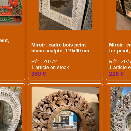
eint,
Miroir: cadre bois peint
Miroir: c
blanc sculpte, 119x90 cm
fer peint
Réf : Z0772
Réf : Z07
1 article en stock
1 article 
380 €
228 €