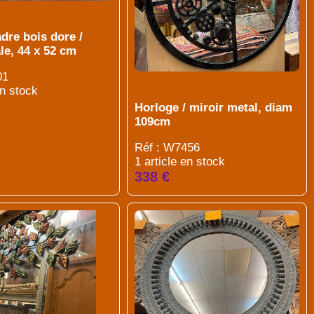
adre bois dore /
le, 44 x 52 cm
01
en stock
Horloge / miroir metal, diam
109cm
Réf : W7456
1 article en stock
338 €