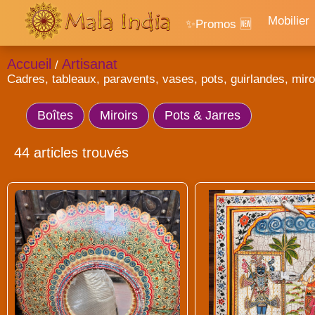
Mobilier
✨Promos 🆕
Accueil
Artisanat
/
Cadres, tableaux, paravents, vases, pots, guirlandes, miroi
Boîtes
Miroirs
Pots & Jarres
44 articles trouvés