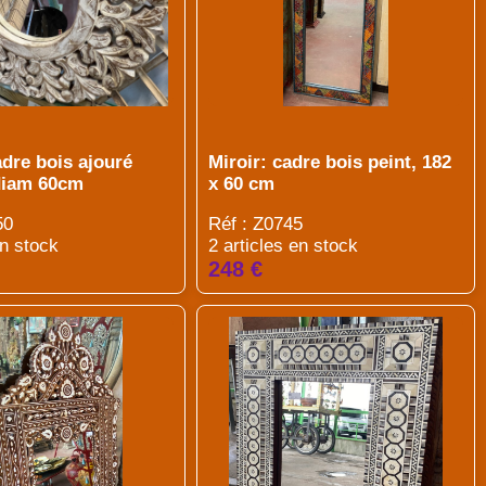
adre bois ajouré
Miroir: cadre bois peint, 182
 diam 60cm
x 60 cm
50
Réf : Z0745
en stock
2 articles en stock
248 €