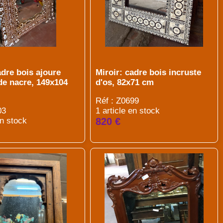
adre bois ajoure
Miroir: cadre bois incruste
de nacre, 149x104
d'os, 82x71 cm
Réf : Z0699
03
1 article en stock
en stock
820 €