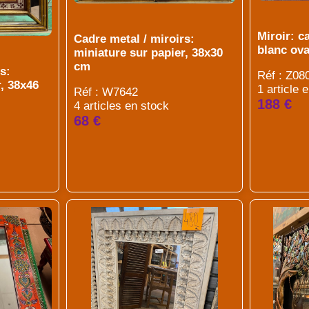
Miroir: c
Cadre metal / miroirs:
blanc ova
miniature sur papier, 38x30
cm
s:
Réf : Z08
, 38x46
1 article 
Réf : W7642
188 €
4 articles en stock
68 €