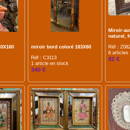
Miroir-au
naturel, 
Réf : Z08
10X160
miroir bord coloré 183X60
6 articles
Réf : C3113
82 €
1 article en stock
340 €