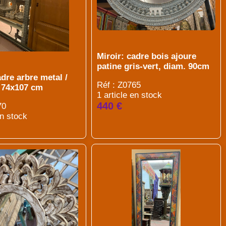
Miroir: cadre bois ajoure
patine gris-vert, diam. 90cm
adre arbre metal /
Réf : Z0765
, 74x107 cm
1 article en stock
440 €
70
en stock