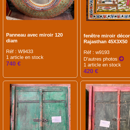
Panneau avec miroir 120
fenêtre miroir décor
diam
Rajasthan 45X3X50
Réf : W9433
Réf : w9193
1 article en stock
D'autres photos
740 €
1 article en stock
420 €