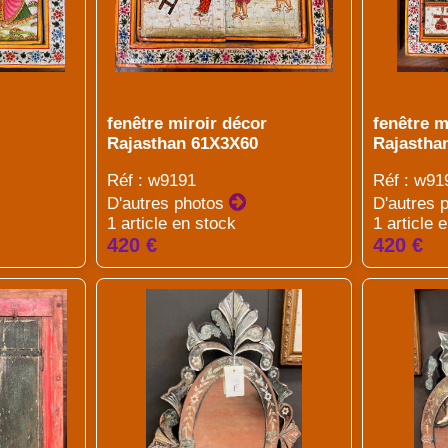
fenêtre miroir décor
fenêtre m
Rajasthan 61X3X60
Rajastha
Réf : w9191
Réf : w91
D'autres photos
D'autres 
1 article en stock
1 article 
420 €
420 €