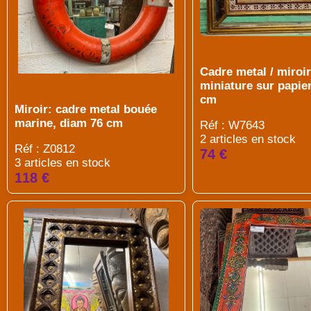
Cadre metal / miroir
miniature sur papier
cm
Miroir: cadre metal bouée
marine, diam 76 cm
Réf : W7643
2 articles en stock
Réf : Z0812
74 €
3 articles en stock
118 €