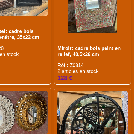
tel: cadre bois
fenêtre, 35x22 cm
28
Miroir: cadre bois peint en
 en stock
relief, 48,5x26 cm
Réf : Z0814
2 articles en stock
128 €