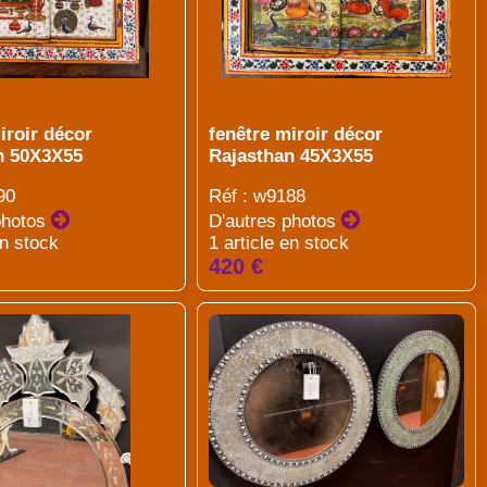
iroir décor
fenêtre miroir décor
n 50X3X55
Rajasthan 45X3X55
90
Réf : w9188
photos
D'autres photos
en stock
1 article en stock
420 €