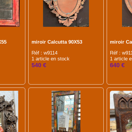
X55
miroir Calcutta 90X53
miroir Ca
Réf : w9114
Réf : w91
1 article en stock
1 article 
540 €
640 €