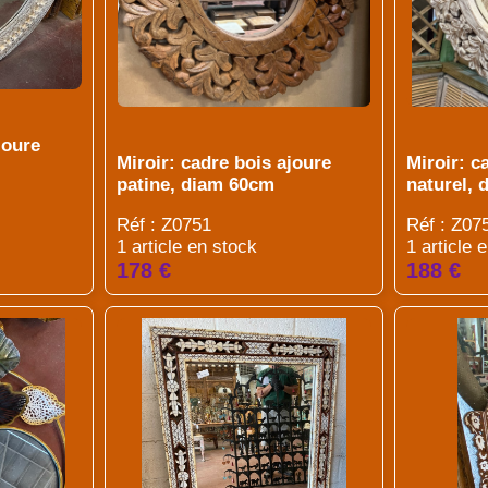
joure
Miroir: cadre bois ajoure
Miroir: c
patine, diam 60cm
naturel,
Réf : Z0751
Réf : Z07
1 article en stock
1 article 
178 €
188 €