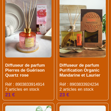
Diffuseur de parfum
Diffuseur de parfum
Pierres de Guérison
Purification Organic
Quartz rose
Mandarine et Laurier
Réf : 8903833914914
Réf : 8903833924234
2 articles en stock
2 articles en stock
21 €
23 €