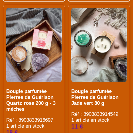
Bougie parfumée
Bougie parfumée
Pierres de Guérison
Pierres de Guérison
Quartz rose 200 g - 3
Jade vert 80 g
mèches
Réf : 8903833914549
Réf : 8903833916697
1 article en stock
1 article en stock
11 €
18 €