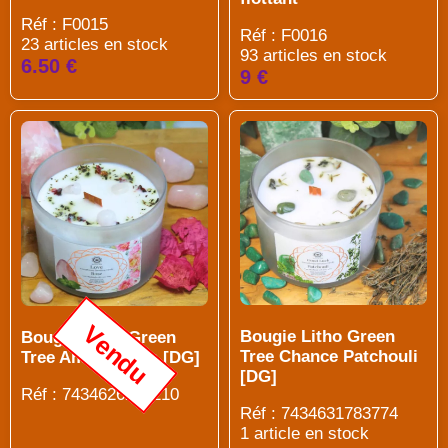
Réf : F0015
Réf : F0016
23 articles en stock
93 articles en stock
6.50 €
9 €
Vendu
Bougie Litho Green
Bougie Litho Green
Tree Chance Patchouli
Tree Amour Rose [DG]
[DG]
Réf : 7434626296210
Réf : 7434631783774
1 article en stock