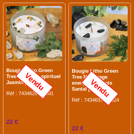
Bougie Litho Green
Bougie Litho Green
Vendu
Tree Equilibre spirituel
Tree Nettoyage
Vendu
Jasmin [DG]
energetique Bois
Santal [DG]
Réf : 7434626466491
Réf : 7434637537524
22 €
22 €