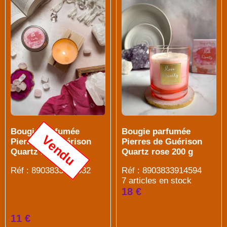
Bougie parfumée
Bougie parfumée
Vendu
Pierres de Guérison
Pierres de Guérison
Quartz rose 80 g
Quartz rose 200 g
Réf : 8903833914532
Réf : 8903833914594
7 articles en stock
18 €
11 €