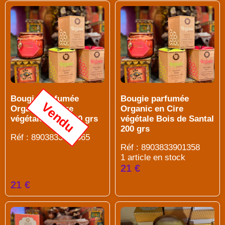
Bougie parfumée
Bougie parfumée
Vendu
Organic en Cire
Organic en Cire
végétale Rose 200 grs
végétale Bois de Santal
200 grs
Réf : 8903833901365
Réf : 8903833901358
1 article en stock
21 €
21 €