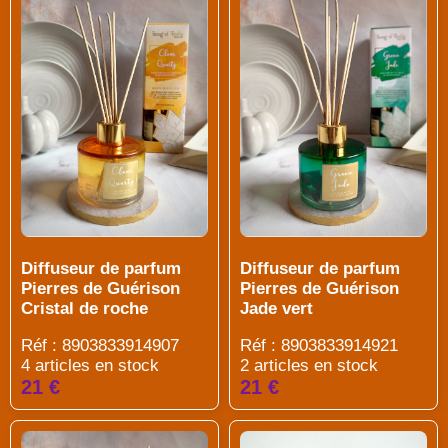
Diffuseur de parfum
Diffuseur de parfum
Pierres de Guérison
Pierres de Guérison
Cristal de roche
Jade vert
Réf : 8903833914907
Réf : 8903833914921
4 articles en stock
2 articles en stock
21 €
21 €