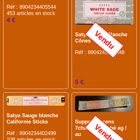
Réf : 8904234405544
453 articles en stock
4 €
Vendu
Satya Sauge Blanche
Cônes
Réf : 8904245402648
5 €
Satya Sauge blanche
Support encens
Californie Sticks
Vendu
7chakras courbé ag /
Réf : 8904234402499
au
109 articles en stock