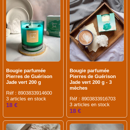
Bougie parfumée
Bougie parfumée
Pierres de Guérison
Pierres de Guérison
Jade vert 200 g
Jade vert 200 g - 3
mèches
Réf : 8903833914600
3 articles en stock
Réf : 8903833916703
18 €
3 articles en stock
18 €