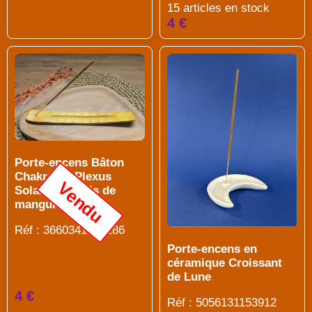
15 articles en stock
4 €
Porte-encens Bâton
Chakra du Plexus
Vendu
Solaire en Bois de
manguier
Réf : 3660341696286
Porte-encens en
céramique Croissant
de Lune
4 €
Réf : 5056131153912