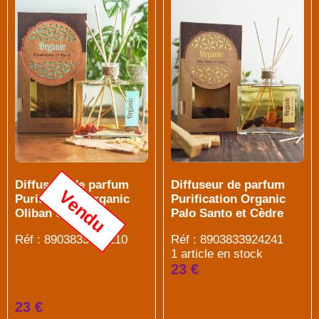
Diffuseur de parfum
Diffuseur de parfum
Vendu
Purification Organic
Purification Organic
Oliban et Myrrhe
Palo Santo et Cèdre
Réf : 8903833924210
Réf : 8903833924241
1 article en stock
23 €
23 €