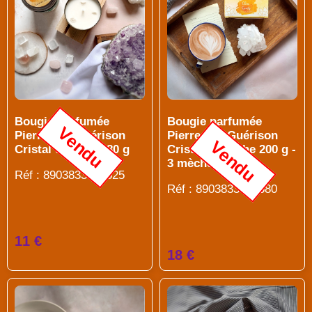
Bougie parfumée
Bougie parfumée
Vendu
Pierres de Guérison
Pierres de Guérison
Vendu
Cristal de roche 80 g
Cristal de roche 200 g -
3 mèches
Réf : 8903833914525
Réf : 8903833916680
11 €
18 €