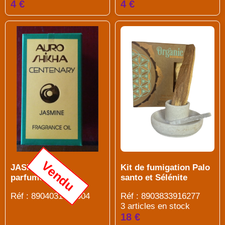
4 €
4 €
Vendu
Kit de fumigation Palo
JASMIN Huile
santo et Sélénite
parfumée 5ml
Réf : 8903833916277
Réf : 8904031355004
3 articles en stock
18 €