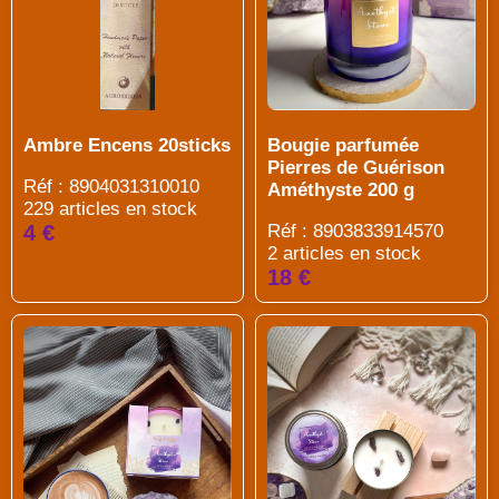
Bougie parfumée
Ambre Encens 20sticks
Pierres de Guérison
Réf : 8904031310010
Améthyste 200 g
229 articles en stock
Réf : 8903833914570
4 €
2 articles en stock
18 €