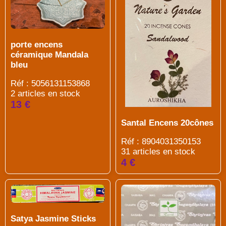
porte encens
céramique Mandala
bleu
Réf : 5056131153868
2 articles en stock
13 €
Santal Encens 20cônes
Réf : 8904031350153
31 articles en stock
4 €
Satya Jasmine Sticks