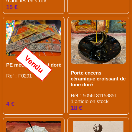
9 articles en stock
15 €
Vendu
PE métal argenté / doré
Porte encens
Réf : F0291
céramique croissant de
lune doré
Réf : 5056131153851
1 article en stock
4 €
18 €