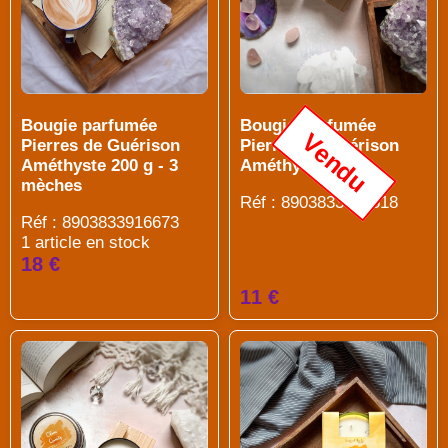
Bougie parfumée
Bougie parfumée
Vendu
Pierres de Guérison
Pierres de Guérison
Améthyste 200 g - 3
Améthyste 80 g
mèches
Réf : 8903833914518
Réf : 8903833916673
1 article en stock
18 €
11 €