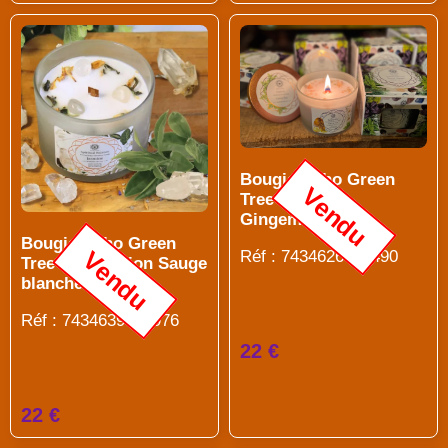
Bougie Litho Green
Vendu
Tree Vitalité
Gingembre [DG]
Bougie Litho Green
Vendu
Réf : 7434626434490
Tree Purification Sauge
blanche [DG]
Réf : 7434639929976
22 €
22 €