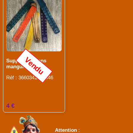
Vendu
Suppport encens
manguier Ohm
Réf : 3660341696446
4 €
Attention
: