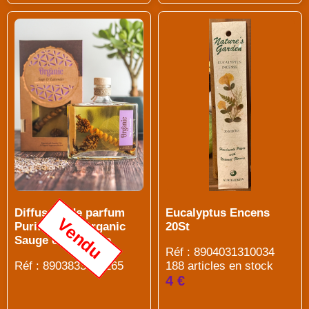
Diffuseur de parfum
Eucalyptus Encens
Vendu
Purification Organic
20St
Sauge et Lavande
Réf : 8904031310034
Réf : 8903833924265
188 articles en stock
4 €