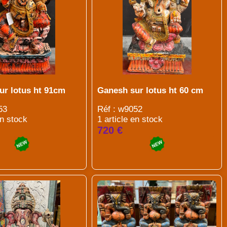
ur lotus ht 91cm
Ganesh sur lotus ht 60 cm
53
Réf : w9052
en stock
1 article en stock
720 €