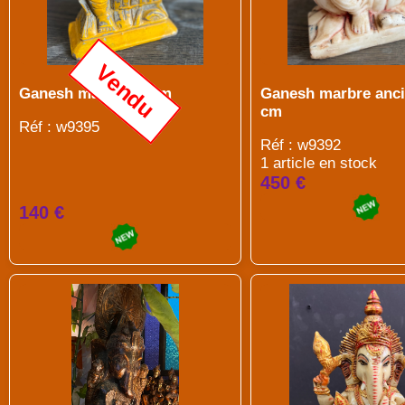
Vendu
Ganesh marbre 22cm
Ganesh marbre anci
cm
Réf : w9395
Réf : w9392
1 article en stock
450 €
140 €