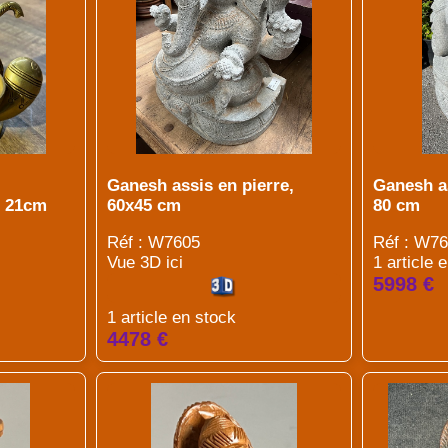
Ganesh assis en pierre,
Ganesh as
, 21cm
60x45 cm
80 cm
Réf : W7605
Réf : W7
Vue 3D ici
1 article 
5998 €
1 article en stock
4478 €