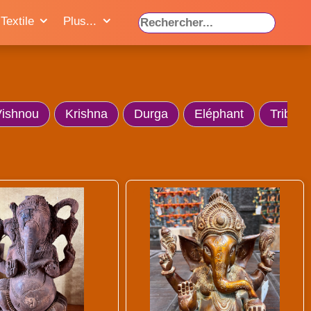
Textile
Plus...
ishnou
Krishna
Durga
Eléphant
Tribal