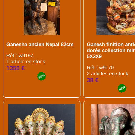
Ganesha ancien Nepal 82cm
Ganesh finition ant
dorée collection mi
Réf : w9197
5X3X9
1 article en stock
1350 €
Réf : w9170
2 articles en stock
38 €