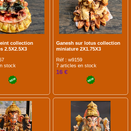
int collection
Ganesh sur lotus collection
es 2.5X2.5X3
miniature 2X1.75X3
67
Réf : w9159
en stock
7 articles en stock
16 €