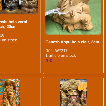
sis bois verni
lair, 20cm
218
s en stock
Ganesh Appu bois clair, 8cm
Réf : W7217
1 article en stock
9 €