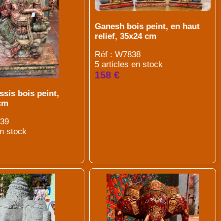
Ganesh bois peint, en haut
relief, 35x24 cm
Réf : W7838
5 articles en stock
158 €
sis bois peint,
cm
839
en stock