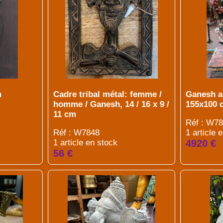
m
Cadre tribal métal: femme /
Ganesh as
homme / Ganesh, 14 / 16 x 9 /
155x100 
11 cm
Réf : W7
Réf : W7848
1 article 
1 article en stock
4920 €
56 €