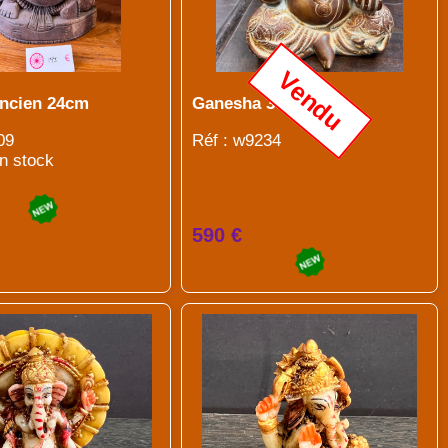
Vendu
ncien 24cm
Ganesha 30cm
09
Réf : w9234
en stock
590 €