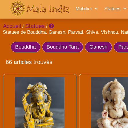
Mobilier
Statues
Accueil
Statues
/
/
Statues de Bouddha, Ganesh, Parvati, Shiva, Vishnou, Nata
Bouddha
Bouddha Tara
Ganesh
Parv
66 articles trouvés