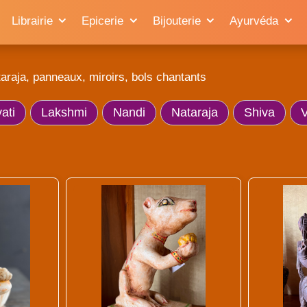
Librairie
Epicerie
Bijouterie
Ayurvéda
raja, panneaux, miroirs, bols chantants
ati
Lakshmi
Nandi
Nataraja
Shiva
V