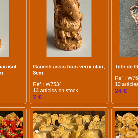
parasol
Ganesh assis bois verni clair,
Tete de 
cm
8cm
Réf : W7
Réf : W7534
10 article
13 articles en stock
24 €
7 €