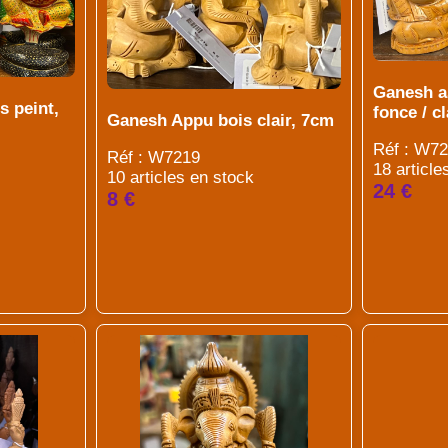
Ganesh as
s peint,
fonce / c
Ganesh Appu bois clair, 7cm
Réf : W7
Réf : W7219
18 article
10 articles en stock
24 €
8 €