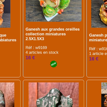
Ganesh aux grandes oreilles
collection miniatures
ique
Ganesh pe
2.5X1.5X3
nbiatures
miniatur
Réf : w9169
Réf : w91
4 articles en stock
1 article 
16 €
16 €