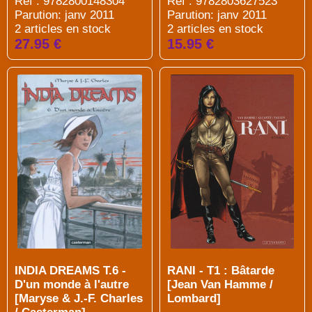
Réf : 9782800148304
Réf : 9782803627523
Parution: janv 2011
Parution: janv 2011
2 articles en stock
2 articles en stock
27.95 €
15.95 €
INDIA DREAMS T.6 -
RANI - T1 : Bâtarde
D'un monde à l'autre
[Jean Van Hamme /
[Maryse & J.-F. Charles
Lombard]