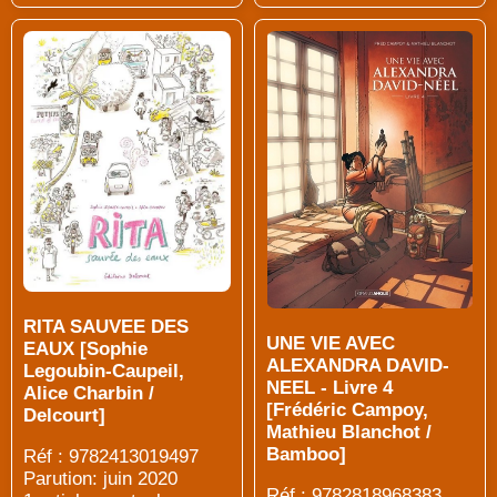
RITA SAUVEE DES
UNE VIE AVEC
EAUX [Sophie
ALEXANDRA DAVID-
Legoubin-Caupeil,
NEEL - Livre 4
Alice Charbin /
[Frédéric Campoy,
Delcourt]
Mathieu Blanchot /
Bamboo]
Réf : 9782413019497
Parution: juin 2020
Réf : 9782818968383