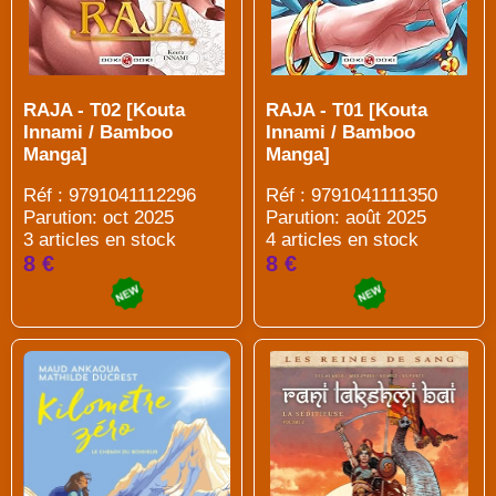
RAJA - T02 [Kouta
RAJA - T01 [Kouta
Innami / Bamboo
Innami / Bamboo
Manga]
Manga]
Réf : 9791041112296
Réf : 9791041111350
Parution: oct 2025
Parution: août 2025
3 articles en stock
4 articles en stock
8 €
8 €