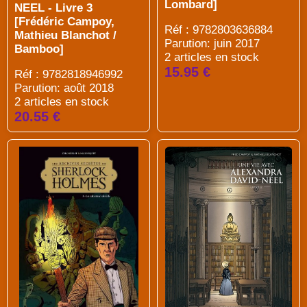
Lombard]
NEEL - Livre 3
[Frédéric Campoy,
Réf : 9782803636884
Mathieu Blanchot /
Parution: juin 2017
Bamboo]
2 articles en stock
15.95 €
Réf : 9782818946992
Parution: août 2018
2 articles en stock
20.55 €