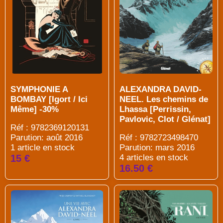
SYMPHONIE A
ALEXANDRA DAVID-
BOMBAY [Igort / Ici
NEEL. Les chemins de
Même] -30%
Lhassa [Perrissin,
Pavlovic, Clot / Glénat]
Réf : 9782369120131
Parution: août 2016
Réf : 9782723498470
1 article en stock
Parution: mars 2016
15 €
4 articles en stock
16.50 €