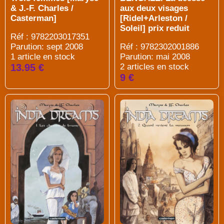
& J.-F. Charles /
aux deux visages
Casterman]
[Ridel+Arleston /
Soleil] prix reduit
Réf : 9782203017351
Parution: sept 2008
Réf : 9782302001886
1 article en stock
Parution: mai 2008
13.95 €
2 articles en stock
9 €