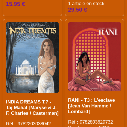
1 article en stock
15.95 €
29.50 €
RANI - T3 : L'esclave
INDIA DREAMS T.7 -
[Jean Van Hamme /
Taj Mahal [Maryse & J.-
Lombard]
F. Charles / Casterman]
Réf : 9782803629732
Réf : 9782203038042