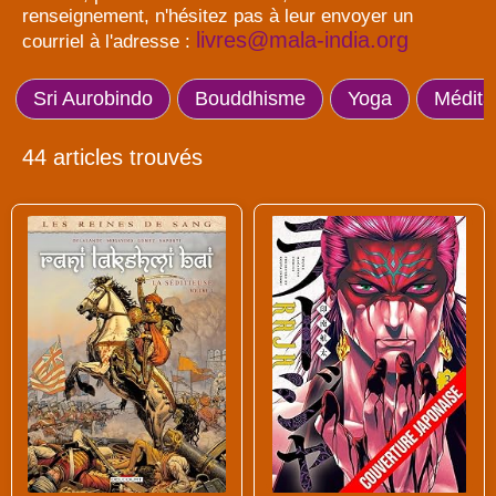
renseignement, n'hésitez pas à leur envoyer un
livres@mala-india.org
courriel à l'adresse :
Sri Aurobindo
Bouddhisme
Yoga
Médita
44 articles trouvés