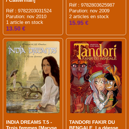
/ Casterman]
Réf : 9782803625987
Réf : 9782203031524
Parution: nov 2009
Parution: nov 2010
2 articles en stock
1 article en stock
15.95 €
13.50 €
INDIA DREAMS T.5 -
TANDORI FAKIR DU
Trois femmes [Maryse
BENGALE. La déesse