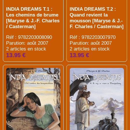
INDIA DREAMS T.1 :
INDIA DREAMS T.2 :
Les chemins de brume
Quand revient la
[Maryse & J.-F. Charles
mousson [Maryse & J.-
/ Casterman]
F. Charles / Casterman]
Réf : 9782203008090
Réf : 9782203007970
Parution: août 2007
Parution: août 2007
2 articles en stock
2 articles en stock
13.95 €
13.95 €