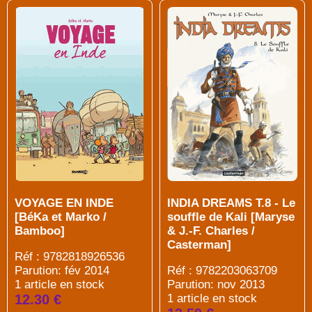
VOYAGE EN INDE
INDIA DREAMS T.8 - Le
[BéKa et Marko /
souffle de Kali [Maryse
Bamboo]
& J.-F. Charles /
Casterman]
Réf : 9782818926536
Parution: fév 2014
Réf : 9782203063709
1 article en stock
Parution: nov 2013
12.30 €
1 article en stock