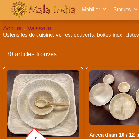
Mobilier
Statues
Accueil
Vaisselle
/
Ustensiles de cuisine, verres, couverts, boites inox, plateaux
30 articles trouvés
Areca diam 10 / 12 