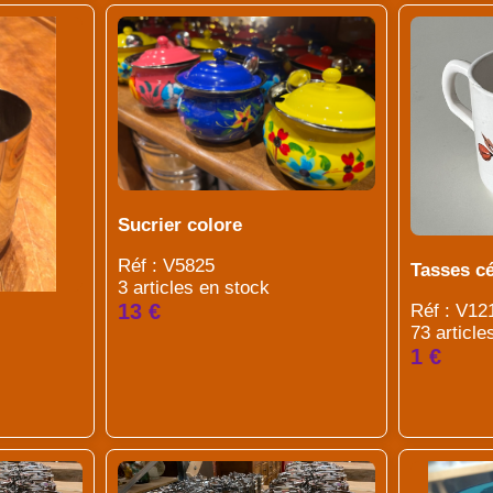
Sucrier colore
Réf : V5825
Tasses c
3 articles en stock
13 €
Réf : V12
73 article
1 €