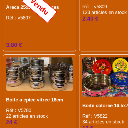
Vendu
Réf : v5809
Areca 25x25 / 12 pieces
123 articles en stock
Réf : v5807
2.40 €
3.80 €
Boite a epice vitree 18cm
Boite coloree 16.5x
Réf : V5780
Réf : V5822
22 articles en stock
34 articles en stock
24 €
13 €