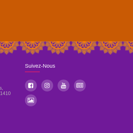
Suivez-Nous
s,
, 1410