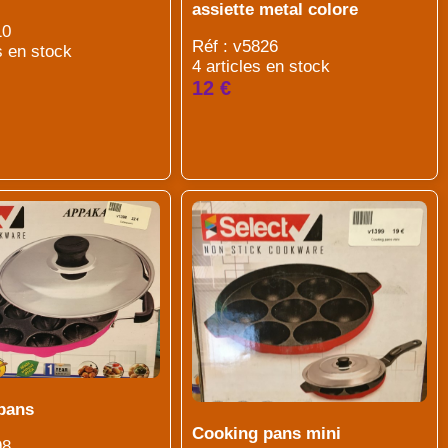
assiette metal colore
10
Réf : v5826
s en stock
4 articles en stock
12 €
pans
Cooking pans mini
98