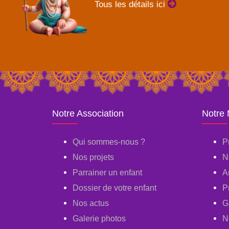
Tous les détails ici
Notre Association
Notre
Qui sommes-nous ?
P
Nos projets
N
Parrainer un enfant
A
Dossier de votre enfant
P
Nos actus
G
Galerie photos
N