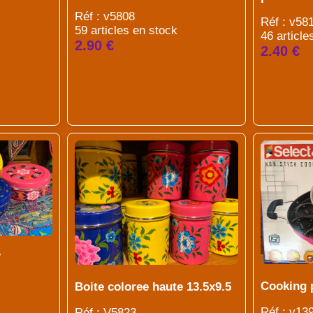
Réf : v5808
Réf : v58
59 articles en stock
46 article
2.90 €
2.40 €
7
Cooking 
Boite coloree haute 13.5x9.5
Réf : v13
Réf : V5823