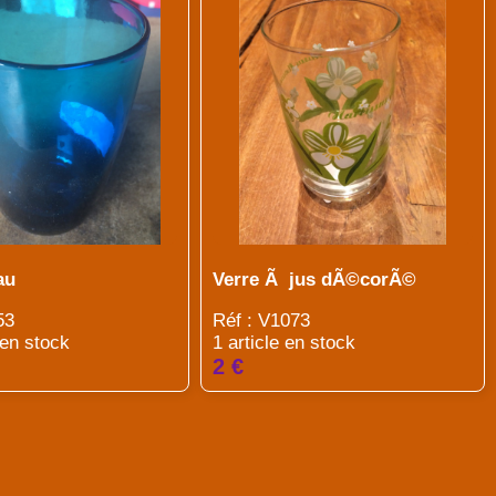
au
Verre Ã jus dÃ©corÃ©
53
Réf : V1073
 en stock
1 article en stock
2 €