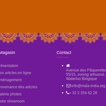
 Magasin
Contact
résentation
Avenue des Pâquerette
os articles en ligne
55/15, zoning artisanal
Waterloo Belgique
ménagement
info@mala-india.org
rovenance des articles
+ 32 2 354 62 28
alerie photos
otre showroom