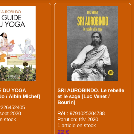
E DU YOGA
SRI AUROBINDO. Le rebelle
o / Albin Michel]
et le sage [Luc Venet /
Bourin]
82226452405
 sept 2020
Réf : 9791025204788
en stock
Parution: fév 2020
1 article en stock
22 €