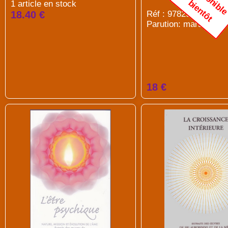
b
t
1 article en stock
18.40 €
Réf : 9782951932562
Parution: mars 2019
18 €