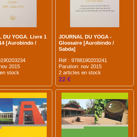
 DU YOGA. Livre 1
JOURNAL DU YOGA -
14 [Aurobindo /
Glossaire [Aurobindo /
Sabda]
88190203234
Réf : 9788190203241
 nov 2015
Parution: nov 2015
 en stock
2 articles en stock
22 €