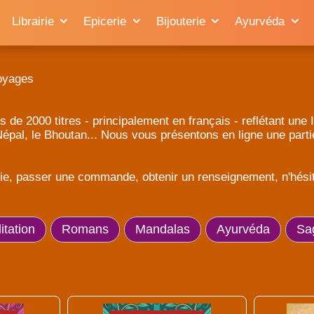
Librairie
Epicerie
Bijouterie
Ayurvéda
oyages
s de 2000 titres - principalement en français - reflétant un
 Népal, le Bhoutan... Nous vous présentons en ligne une part
rie, passer une commande, obtenir un renseignement, n'hésite
tation
Romans
Mandalas
Ayurvéda
Sa