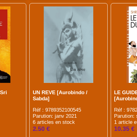
Sri
UN REVE [Aurobindo /
LE GUID
Sabda]
[Aurobind
Réf : 9789352100545
Réf : 97
Parution: janv 2021
Parution:
6 articles en stock
1 article 
2.50 €
10.35 €