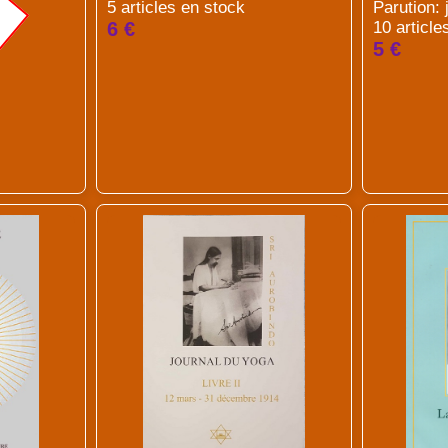
5 articles en stock
Parution:
6 €
10 article
5 €