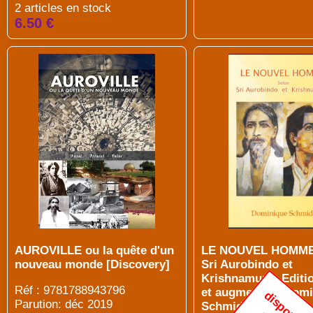
2 articles en stock
6.50 €
AUROVILLE ou la quête d'un
LE NOUVEL HOMME
nouveau monde [Discovery]
Sri Aurobindo et
Krishnamurti. Editi
Réf : 9781788943796
et augmentée [Domi
Parution: déc 2019
Schmidt]