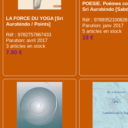
POESIE. Poèmes co
Sri Aurobindo [Sabd
LA FORCE DU YOGA [Sri
Réf : 9789352100828
Aurobindo / Points]
Parution: janv 2017
5 articles en stock
Réf : 9782757867433
18 €
Parution: avril 2017
3 articles en stock
7.90 €