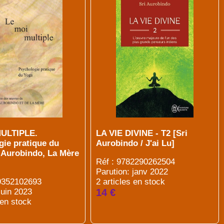
MULTIPLE.
LA VIE DIVINE - T2 [Sri
gie pratique du
Aurobindo / J'ai Lu]
i Aurobindo, La Mère
Réf : 9782290262504
Parution: janv 2022
89352102693
2 articles en stock
juin 2023
14 €
 en stock