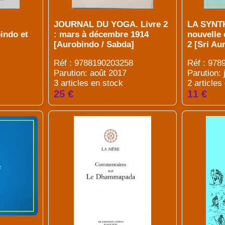
JOURNAL DU YOGA. Livre 2
LA SYNT
indo et
: mars à décembre 1914
nouvelle 
[Aurobindo / Sabda]
2 [Sri Au
Réf : 9788190203258
Réf : 97
Parution: août 2017
Parution: 
3 articles en stock
2 articles
25 €
11 €