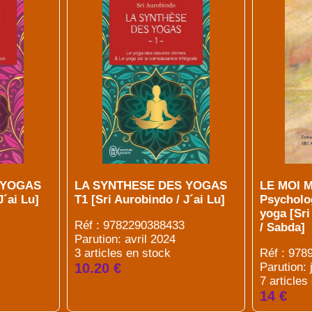
 YOGAS
LA SYNTHESE DES YOGAS
LE MOI 
J´ai Lu]
T1 [Sri Aurobindo / J´ai Lu]
Psycholo
yoga [Sr
Réf : 9782290388433
/ Sabda]
Parution: avril 2024
3 articles en stock
Réf : 97
10.20 €
Parution: 
7 articles
14 €