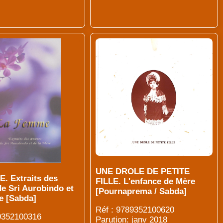
UNE DROLE DE PETITE
. Extraits des
FILLE. L'enfance de Mère
e Sri Aurobindo et
[Pournaprema / Sabda]
e [Sabda]
Réf : 9789352100620
89352100316
Parution: janv 2018