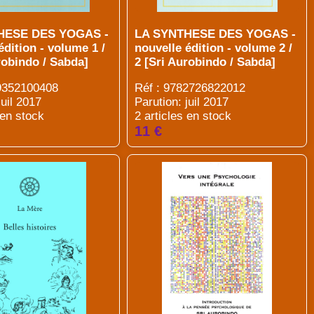
HESE DES YOGAS -
LA SYNTHESE DES YOGAS -
édition - volume 1 /
nouvelle édition - volume 2 /
robindo / Sabda]
2 [Sri Aurobindo / Sabda]
89352100408
Réf : 9782726822012
juil 2017
Parution: juil 2017
 en stock
2 articles en stock
11 €