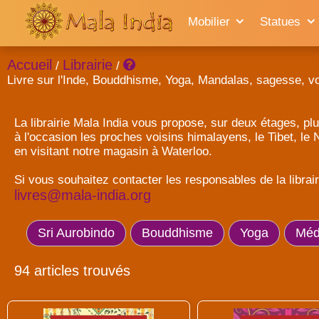
Mobilier
Statues
Accueil
Librairie
/
/
Livre sur l'Inde, Bouddhisme, Yoga, Mandalas, sagesse, v
La librairie Mala India vous propose, sur deux étages, plu
à l'occasion les proches voisins himalayens, le Tibet, le
en visitant notre magasin à Waterloo.
Si vous souhaitez contacter les responsables de la librai
livres@mala-india.org
Sri Aurobindo
Bouddhisme
Yoga
Médi
94 articles trouvés