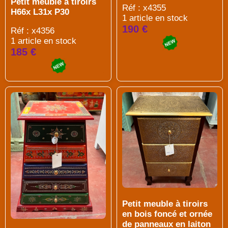
Petit meuble à tiroirs
Réf : x4355
H66x L31x P30
1 article en stock
190 €
Réf : x4356
1 article en stock
185 €
Petit meuble à tiroirs
en bois foncé et ornée
de panneaux en laiton