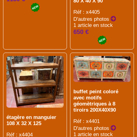
80 X 40 X 90
Réf : x4405
D'autres photos
1 article en stock
650 €
buffet peint coloré
avec motifs
géomètriques à 8
tiroirs 200X40X90
étagère en manguier
Réf : x4401
108 X 32 X 125
D'autres photos
1 article en stock
Réf : x4404