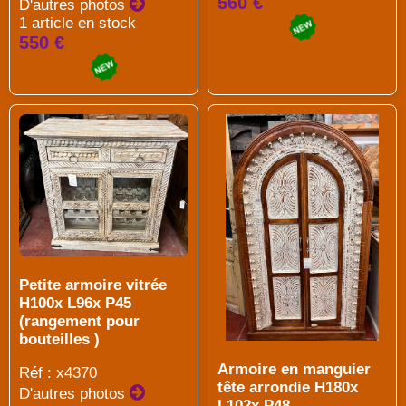
560 €
D'autres photos
1 article en stock
550 €
Petite armoire vitrée
H100x L96x P45
(rangement pour
bouteilles )
Armoire en manguier
Réf : x4370
tête arrondie H180x
D'autres photos
L102x P48