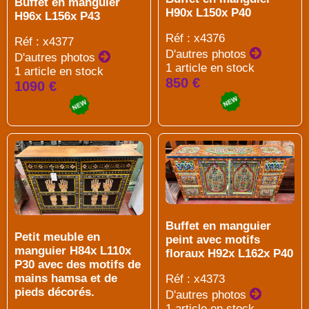
Buffet en manguier
H90x L150x P40
H96x L156x P43
Réf : x4376
Réf : x4377
D'autres photos
D'autres photos
1 article en stock
1 article en stock
850 €
1090 €
Buffet en manguier
Petit meuble en
peint avec motifs
manguier H84x L110x
floraux H92x L162x P40
P30 avec des motifs de
mains hamsa et de
Réf : x4373
pieds décorés.
D'autres photos
1 article en stock