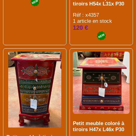
tiroirs H54x L31x P30
Réf : x4357
1 article en stock
120 €
Petit meuble coloré à
tiroirs H47x L46x P30