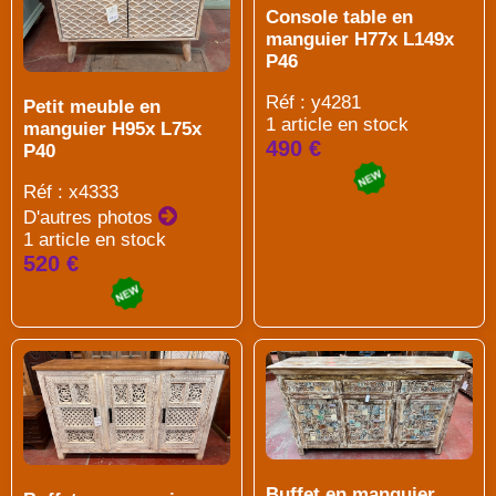
Console table en
manguier H77x L149x
P46
Réf : y4281
Petit meuble en
1 article en stock
manguier H95x L75x
490 €
P40
Réf : x4333
D'autres photos
1 article en stock
520 €
Buffet en manguier