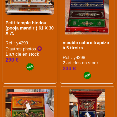
Petit temple hindou
(pooja mandir ) 61 X 30
X 75
meuble coloré trapèze
Réf : y4299
à 5 tiroirs
D'autres photos
1 article en stock
Réf : y4298
290 €
2 articles en stock
230 €